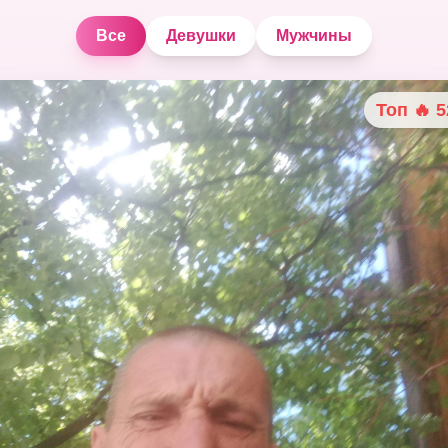
Все
Девушки
Мужчины
Топ 🔥
5