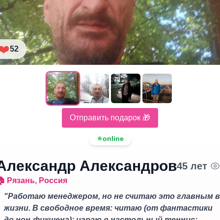
❤️
52
Отправить подарок 🎁
online
Александр Александров
45
лет
🏠
Рязань
,
Россия
"
Работаю менеджером, но не считаю это главным в
жизни. В свободное время: читаю (от фантастики
до нон‑фикшена); играю в настольный теннис;