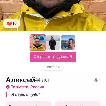
❤️
10
Отправить подарок 🎁
offline
Алексей
44
лет
2
🏠
Тольятти
,
Россия
"
Я верю в чудо
"