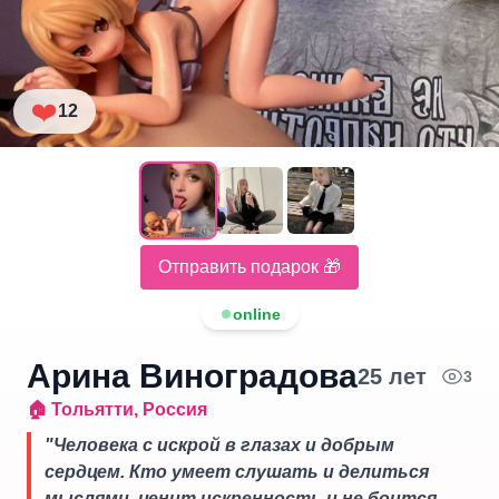
❤️
12
Отправить подарок 🎁
online
Арина Виноградова
25
лет
3
🏠
Тольятти
,
Россия
"
Человека с искрой в глазах и добрым
сердцем. Кто умеет слушать и делиться
мыслями, ценит искренность и не боится