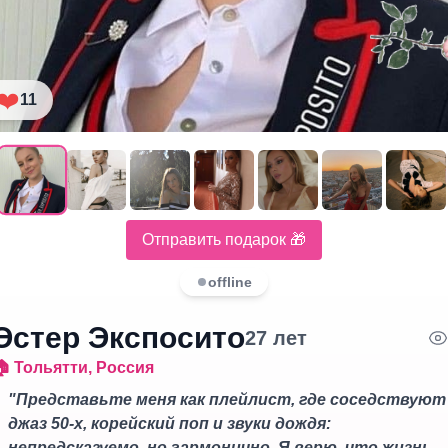
❤️
11
Отправить подарок 🎁
offline
Эстер Экспосито
27
лет
🏠
Тольятти
,
Россия
"
Представьте меня как плейлист, где соседствуют
джаз 50‑х, корейский поп и звуки дождя:
непредсказуемо, но гармонично. Я верю, что жизнь 