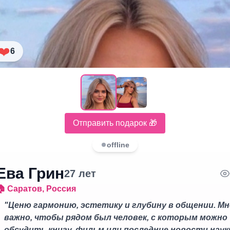
❤️
6
Отправить подарок 🎁
offline
Ева Грин
27
лет
🏠
Саратов
,
Россия
"
Ценю гармонию, эстетику и глубину в общении. Мн
важно, чтобы рядом был человек, с которым можно
обсудить книгу, фильм или последние новости наук