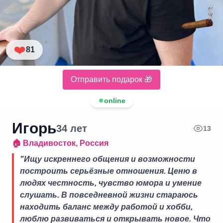
❤️
81
Отправить подарок 🎁
online
Игорь
34
лет
13
🏠
Владивосток
,
Россия
"
Ищу искреннего общения и возможности
построить серьёзные отношения. Ценю в
людях честность, чувство юмора и умение
слушать. В повседневной жизни стараюсь
находить баланс между работой и хобби,
люблю развиваться и открывать новое. Что