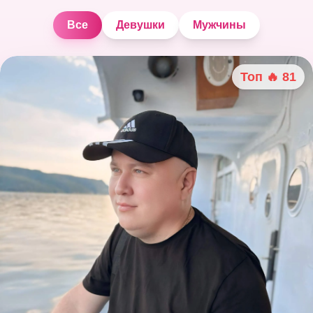
Все
Девушки
Мужчины
Топ 🔥
81