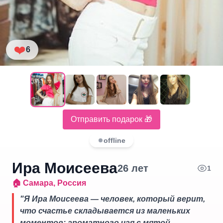
❤️
6
Отправить подарок 🎁
offline
Ира Моисеева
26
лет
1
🏠
Самара
,
Россия
"
Я Ира Моисеева — человек, который верит,
что счастье складывается из маленьких
моментов: ароматного чая с мятой,