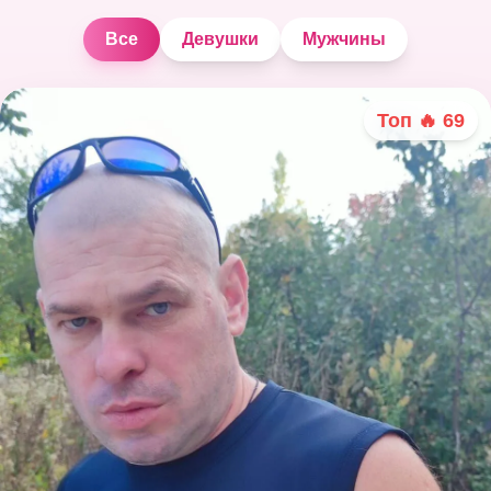
Все
Девушки
Мужчины
Топ 🔥
69