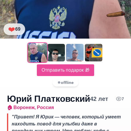
❤️
69
Отправить подарок 🎁
offline
Юрий Платковский
42
лет
7
🏠
Воронеж
,
Россия
"
Привет! Я Юрик — человек, который умеет
находить повод для улыбки даже в
понедельник утром. Что люблю: кофе с