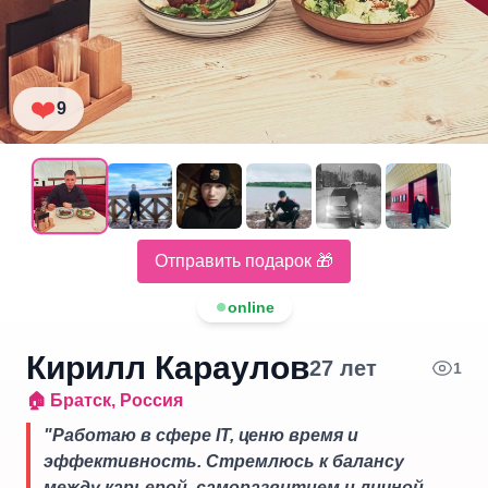
❤️
9
Отправить подарок 🎁
online
Кирилл Караулов
27
лет
1
🏠
Братск
,
Россия
"
Работаю в сфере IT, ценю время и
эффективность. Стремлюсь к балансу
между карьерой, саморазвитием и личной