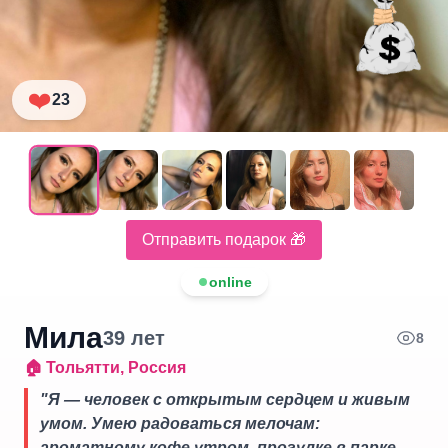
❤️
23
Отправить подарок 🎁
online
Мила
39
лет
8
🏠
Тольятти
,
Россия
"
Я — человек с открытым сердцем и живым
умом. Умею радоваться мелочам:
ароматному кофе утром, прогулке в парке,