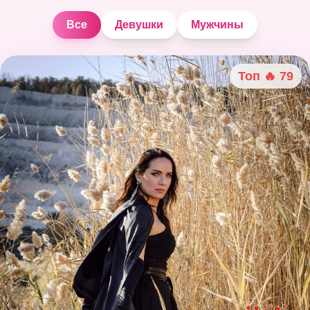
Все
Девушки
Мужчины
Топ 🔥
79