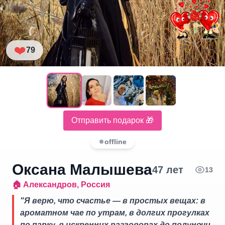
❤️
79
Отправить подарок 🎁
offline
Оксана Малышева
47
лет
13
🏠
Александров
,
Россия
"
Я верю, что счастье — в простых вещах: в
ароматном чае по утрам, в долгих прогулках
по парку, в искренних разговорах до полуночи.