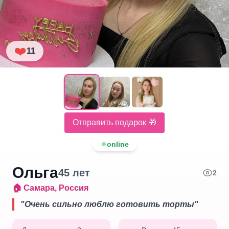
❤️
11
Отправить подарок 🎁
online
Ольга
45
лет
2
🏠
Самара
,
Россия
"
Очень сильно люблю готовить торты
"