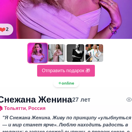
❤️
2
Отправить подарок 🎁
online
Снежана Женина
27
лет
🏠
Тольятти
,
Россия
"
Я Снежана Женина. Живу по принципу «улыбнуться
— и мир станет ярче». Люблю находить радость в
мелочах: в запахе свежей выпечки, в первом снеге, в