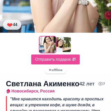
❤️
44
Отправить подарок 🎁
offline
Светлана Акименко
42
лет
7
🏠
Новосибирск
,
Россия
"
Мне нравится находить красоту в простых
вещах: в утреннем кофе, в шуме дождя, в
случайных разговорах с незнакомцами. Что