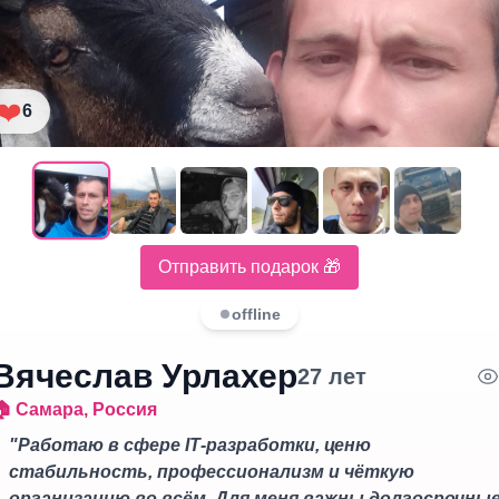
❤️
6
Отправить подарок 🎁
offline
Вячеслав Урлахер
27
лет
🏠
Самара
,
Россия
"
Работаю в сфере IT‑разработки, ценю
стабильность, профессионализм и чёткую
организацию во всём. Для меня важны долгосрочны