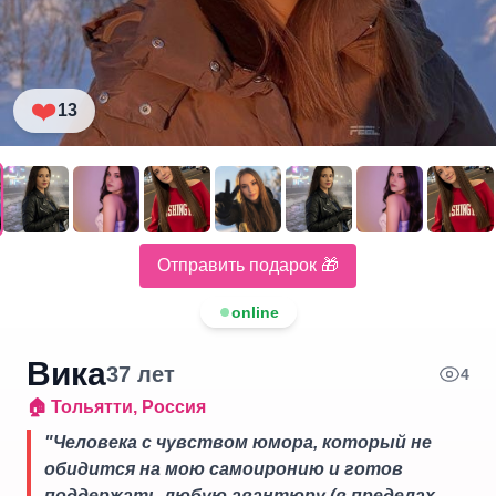
❤️
13
Отправить подарок 🎁
online
Вика
37
лет
4
🏠
Тольятти
,
Россия
"
Человека с чувством юмора, который не
обидится на мою самоиронию и готов
поддержать любую авантюру (в пределах