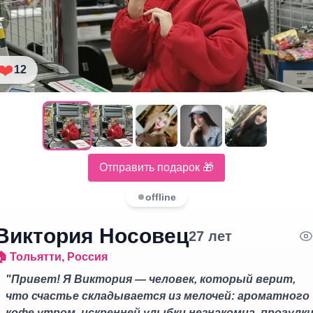
❤️
12
Отправить подарок 🎁
offline
Виктория Носовец
27
лет
🏠
Тольятти
,
Россия
"
Привет! Я Виктория — человек, который верит,
что счастье складывается из мелочей: ароматного
кофе утром, искренней улыбки незнакомца, прогулк